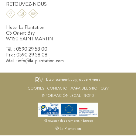
RETOUVEZ-NOUS
Hotel La Plantation
C5 Orient Bay
97150 SAINT MARTIN
Tél. :
0590 29 58 00
Fax :
0590 29 58 08
Mail :
info@la-plantation.com
Établissement du groupe Riviera
COOKIES
CONTACTO
MAPA DEL SITIO
CGV
INFORMACIÓN LEGAL
RGPD
Rénovation des chambres - Europe
© La Plantation