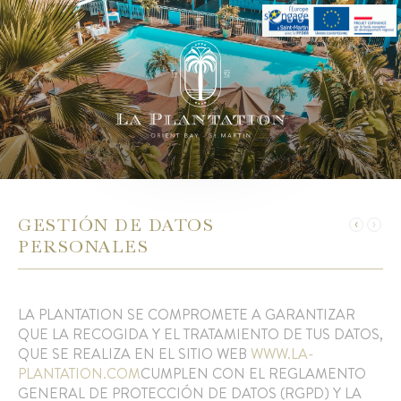
GESTIÓN DE DATOS
PERSONALES
LA PLANTATION SE COMPROMETE A GARANTIZAR
QUE LA RECOGIDA Y EL TRATAMIENTO DE TUS DATOS,
QUE SE REALIZA EN EL SITIO WEB
WWW.LA-
PLANTATION.COM
CUMPLEN CON EL REGLAMENTO
GENERAL DE PROTECCIÓN DE DATOS (RGPD) Y LA